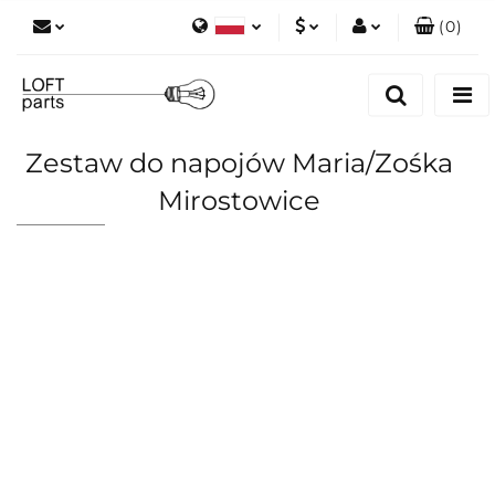
(
0
)
Polski
PLN
Zaloguj się
English
Zarejestruj się
EUR
Dodaj zgłoszenie
Zestaw do napojów Maria/Zośka
Zgody cookies
Mirostowice