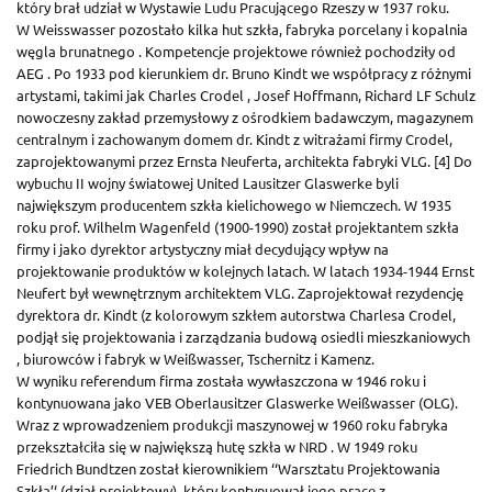
który brał udział w Wystawie Ludu Pracującego Rzeszy w 1937 roku.
W Weisswasser pozostało kilka hut szkła, fabryka porcelany i kopalnia
węgla brunatnego . Kompetencje projektowe również pochodziły od
AEG . Po 1933 pod kierunkiem dr. Bruno Kindt we współpracy z różnymi
artystami, takimi jak Charles Crodel , Josef Hoffmann, Richard LF Schulz
nowoczesny zakład przemysłowy z ośrodkiem badawczym, magazynem
centralnym i zachowanym domem dr. Kindt z witrażami firmy Crodel,
zaprojektowanymi przez Ernsta Neuferta, architekta fabryki VLG. [4] Do
wybuchu II wojny światowej United Lausitzer Glaswerke byli
największym producentem szkła kielichowego w Niemczech. W 1935
roku prof. Wilhelm Wagenfeld (1900-1990) został projektantem szkła
firmy i jako dyrektor artystyczny miał decydujący wpływ na
projektowanie produktów w kolejnych latach. W latach 1934-1944 Ernst
Neufert był wewnętrznym architektem VLG. Zaprojektował rezydencję
dyrektora dr. Kindt (z kolorowym szkłem autorstwa Charlesa Crodel,
podjął się projektowania i zarządzania budową osiedli mieszkaniowych
, biurowców i fabryk w Weißwasser, Tschernitz i Kamenz.
W wyniku referendum firma została wywłaszczona w 1946 roku i
kontynuowana jako VEB Oberlausitzer Glaswerke Weißwasser (OLG).
Wraz z wprowadzeniem produkcji maszynowej w 1960 roku fabryka
przekształciła się w największą hutę szkła w NRD . W 1949 roku
Friedrich Bundtzen został kierownikiem ‘‘Warsztatu Projektowania
Szkła’‘ (dział projektowy), który kontynuował jego pracę z