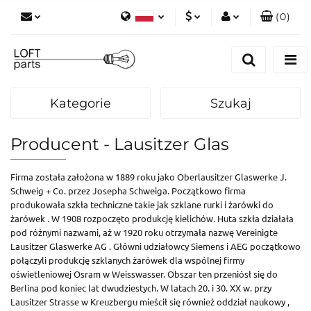
(
0
)
Polski
PLN
Zaloguj się
English
Zarejestruj się
EUR
Dodaj zgłoszenie
Kategorie
Szukaj
Zgody cookies
Producent - Lausitzer Glas
Firma została założona w 1889 roku jako Oberlausitzer Glaswerke J.
Schweig + Co. przez Josepha Schweiga. Początkowo firma
produkowała szkła techniczne takie jak szklane rurki i żarówki do
żarówek . W 1908 rozpoczęto produkcję kielichów. Huta szkła działała
pod różnymi nazwami, aż w 1920 roku otrzymała nazwę Vereinigte
Lausitzer Glaswerke AG . Główni udziałowcy Siemens i AEG początkowo
połączyli produkcję szklanych żarówek dla wspólnej firmy
oświetleniowej Osram w Weisswasser. Obszar ten przeniósł się do
Berlina pod koniec lat dwudziestych. W latach 20. i 30. XX w. przy
Lausitzer Strasse w Kreuzbergu mieścił się również oddział naukowy ,