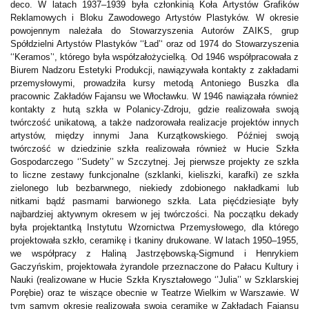
deco. W latach 1937–1939 była członkinią Koła Artystów Grafików
Reklamowych i Bloku Zawodowego Artystów Plastyków. W okresie
powojennym należała do Stowarzyszenia Autorów ZAIKS, grup
Spółdzielni Artystów Plastyków ‘‘Ład’‘ oraz od 1974 do Stowarzyszenia
‘‘Keramos’‘, którego była współzałożycielką. Od 1946 współpracowała z
Biurem Nadzoru Estetyki Produkcji, nawiązywała kontakty z zakładami
przemysłowymi, prowadziła kursy metodą Antoniego Buszka dla
pracownic Zakładów Fajansu we Włocławku. W 1946 nawiązała również
kontakty z hutą szkła w Polanicy-Zdroju, gdzie realizowała swoją
twórczość unikatową, a także nadzorowała realizacje projektów innych
artystów, między innymi Jana Kurzątkowskiego. Później swoją
twórczość w dziedzinie szkła realizowała również w Hucie Szkła
Gospodarczego ‘’Sudety’’ w Szczytnej. Jej pierwsze projekty ze szkła
to liczne zestawy funkcjonalne (szklanki, kieliszki, karafki) ze szkła
zielonego lub bezbarwnego, niekiedy zdobionego nakładkami lub
nitkami bądź pasmami barwionego szkła. Lata pięćdziesiąte były
najbardziej aktywnym okresem w jej twórczości. Na początku dekady
była projektantką Instytutu Wzornictwa Przemysłowego, dla którego
projektowała szkło, ceramikę i tkaniny drukowane. W latach 1950–1955,
we współpracy z Haliną Jastrzębowską-Sigmund i Henrykiem
Gaczyńskim, projektowała żyrandole przeznaczone do Pałacu Kultury i
Nauki (realizowane w Hucie Szkła Kryształowego ‘’Julia’’ w Szklarskiej
Porębie) oraz te wiszące obecnie w Teatrze Wielkim w Warszawie. W
tym samym okresie realizowała swoją ceramikę w Zakładach Fajansu