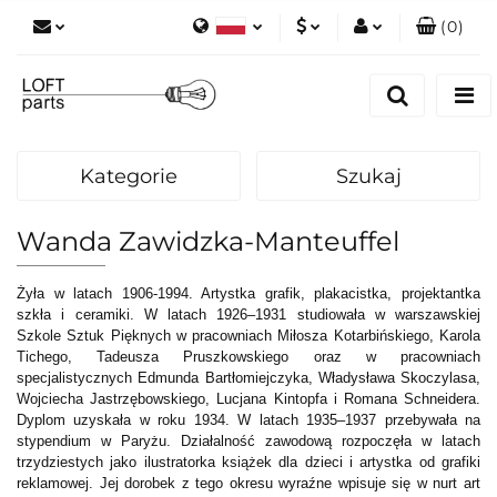
(
0
)
Polski
PLN
Zaloguj się
English
Zarejestruj się
EUR
Dodaj zgłoszenie
Kategorie
Szukaj
Zgody cookies
Wanda Zawidzka-Manteuffel
Żyła w latach 1906-1994. Artystka grafik, plakacistka, projektantka
szkła i ceramiki. W latach 1926–1931 studiowała w warszawskiej
Szkole Sztuk Pięknych w pracowniach Miłosza Kotarbińskiego, Karola
Tichego, Tadeusza Pruszkowskiego oraz w pracowniach
specjalistycznych Edmunda Bartłomiejczyka, Władysława Skoczylasa,
Wojciecha Jastrzębowskiego, Lucjana Kintopfa i Romana Schneidera.
Dyplom uzyskała w roku 1934. W latach 1935–1937 przebywała na
stypendium w Paryżu. Działalność zawodową rozpoczęła w latach
trzydziestych jako ilustratorka książek dla dzieci i artystka od grafiki
reklamowej. Jej dorobek z tego okresu wyraźne wpisuje się w nurt art