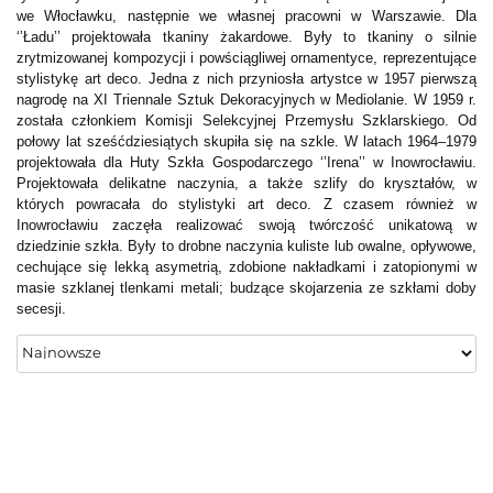
we Włocławku, następnie we własnej pracowni w Warszawie. Dla
‘’Ładu’’ projektowała tkaniny żakardowe. Były to tkaniny o silnie
zrytmizowanej kompozycji i powściągliwej ornamentyce, reprezentujące
stylistykę art deco. Jedna z nich przyniosła artystce w 1957 pierwszą
nagrodę na XI Triennale Sztuk Dekoracyjnych w Mediolanie. W 1959 r.
została członkiem Komisji Selekcyjnej Przemysłu Szklarskiego. Od
połowy lat sześćdziesiątych skupiła się na szkle. W latach 1964–1979
projektowała dla Huty Szkła Gospodarczego ‘’Irena’’ w Inowrocławiu.
Projektowała delikatne naczynia, a także szlify do kryształów, w
których powracała do stylistyki art deco. Z czasem również w
Inowrocławiu zaczęła realizować swoją twórczość unikatową w
dziedzinie szkła. Były to drobne naczynia kuliste lub owalne, opływowe,
cechujące się lekką asymetrią, zdobione nakładkami i zatopionymi w
masie szklanej tlenkami metali; budzące skojarzenia ze szkłami doby
secesji.