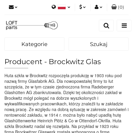
(
0
)
Polski
PLN
Zaloguj się
English
Zarejestruj się
EUR
Dodaj zgłoszenie
Kategorie
Szukaj
Zgody cookies
Producent - Brockwitz Glas
Huta szkła w Brockwitz rozpoczęła produkcję w 1903 roku pod
nazwą firmy Glasfabrik AG. Dla nowopowstałej firmy to łut
szczęścia, że w tym czasie zjednoczona firma Radeberger
Glashütten AG zbankrutowała. Dzięki tej okoliczności zakład w
Brockwitz mógł polegać na dobrze wyszkolonych i
wykwalifikowanych pracownikach, którzy znaleźli tu w zakładzie
nową pracę. Ze względu na dobrą sytuację w zakresie zamówień i
rentowność zakładu, w 1914 r. można było nabyć upadłą hutę
Glashüttenwerke Heinrich Plötz & Co w Ottendorf-Okrilla. Huta
szkła Brockwitz nadal się rozwijała. Na przykład w 1923 roku
firma Brockwitzer Glaswerk została wzbogacona o firmę