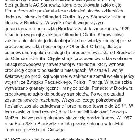
Steingutfabrik AG Sörnewitz, która produkowała szkło cięte.
Firma Brockwitz posiadała teraz dziesięć pieców szklarskich.
Jeden w zakładzie Ottendorf-Okrilla, trzy w Sörnewitz i siedem
pieców w Brockwitz. W wyniku światowego kryzysu
gospodarczego huta szkła Brockwitz została zmuszona w 1929
roku do rezygnacji z zakładu Ottendorf-Okrilla. Kierownictwo
zakładu nie chciało jednak obejść się bez wiedzy zdobytej przez
producentów szkła tłoczonego z Ottendorf-Orkrilla, dlatego
ustanowiono regularne usługi dla producentów szkła od Brockwitz
do Ottendorf-Orkrilla. Ciągłe strajki producentów szkła w okresie
inflacji spowodowały nawet zastój w zakładzie, który wznowił
produkcję dopiero po siedmiu miesiącach. W czasie II wojny
światowej do produkcji wojennej w zakładzie zostali wcieleni jeńcy
wojenni ze Związku Radzieckiego, Polski i Francji. W hucie szkła
wytwarzano granaty ręczne i miny ze szkła. Ponadto w Brockwitz
produkowano szkło do budowy samolotów. Po wojnie zakład
został całkowicie rozebrany. Wszystko, czego potrzebowali
Rosjanie, zostało załadowane i przetransportowane do ZSRR. W
tym czasie zniknął również drugi tor na linii kolejowej Coswig -
Meißen. Nowy początek pracy okazał się bardzo trudny. W 1957
roku Huta Szkła Brockwitz została przekształcona w Instytut
Technologii Szkła im. Coswiga.
W 1967 roku z tej firmy wyłoniły się dwie firmy. VEB