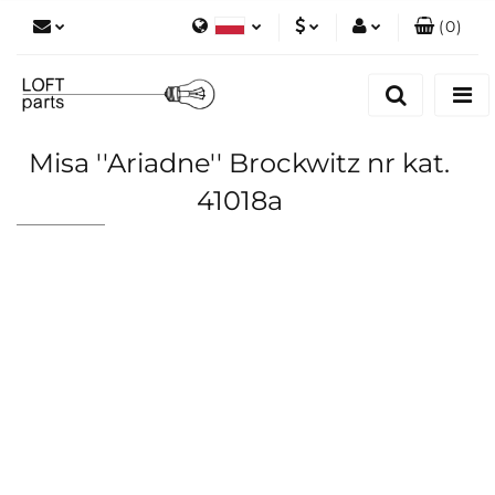
(
0
)
Polski
PLN
Zaloguj się
English
Zarejestruj się
EUR
Dodaj zgłoszenie
Misa ''Ariadne'' Brockwitz nr kat.
Zgody cookies
41018a