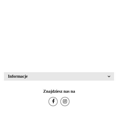
Bochnia
120.00
Patera ''Sigrid''
Lampa
Walther Glas nr kat.
mikroskopowa LM15
43836
PZO Warszawa
80.00
340.00
Block Crystal
Bohemia Glas
Informacje
Znajdziesz nas na
Bohemia Porcelán