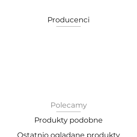
Producenci
AEG Union Wien
Polecamy
Bergdala Glasbruk
Produkty podobne
Ostatnio oglądane produkty