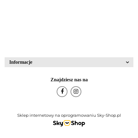
43836
PZO Warszawa
80.00
340.00
Block Crystal
Bohemia Glas
Informacje
Znajdziesz nas na
Bohemia Porcelán
Sklep internetowy na oprogramowaniu Sky-Shop.pl