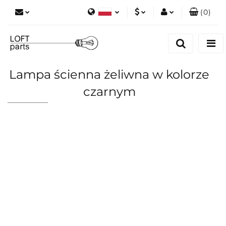
(
0
)
Polski
PLN
Zaloguj się
English
Zarejestruj się
EUR
Dodaj zgłoszenie
Lampa ścienna żeliwna w kolorze
Zgody cookies
czarnym