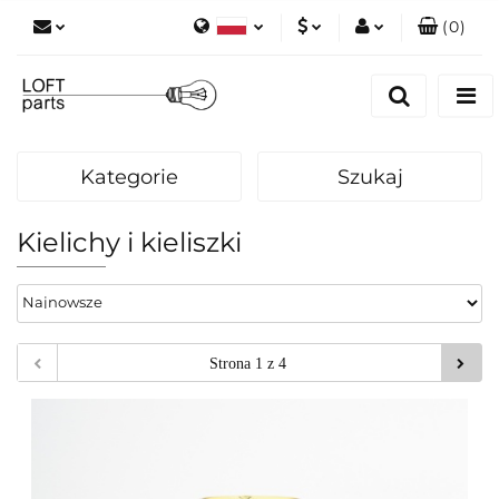
(
0
)
Polski
PLN
Zaloguj się
English
Zarejestruj się
EUR
Dodaj zgłoszenie
Kategorie
Szukaj
Zgody cookies
Kielichy i kieliszki