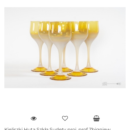
Kieliszki Huta Szkła Sudety proj. prof Zbigniew