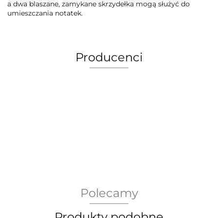
a dwa blaszane, zamykane skrzydełka mogą służyć do
umieszczania notatek.
Producenci
AEG Union Wien
Polecamy
Bergdala Glasbruk
Produkty podobne