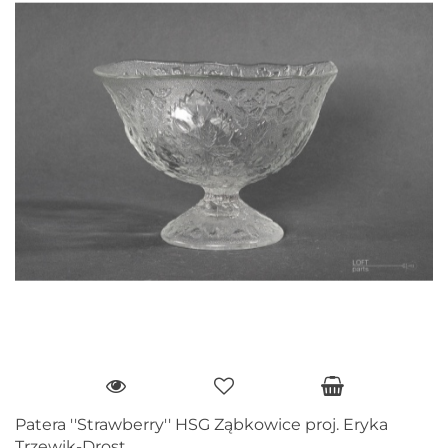
Patera​ ''Strawberry'' HSG Ząbkowice proj. Eryka
Trzewik-Drost