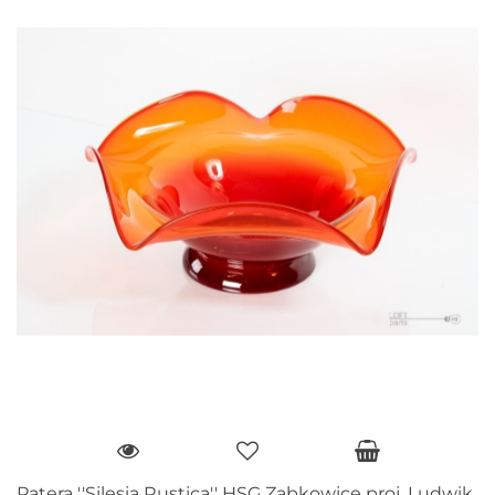
Patera ''Silesia Rustica'' HSG Ząbkowice proj. Ludwik