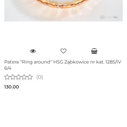
Patera ''Ring around'' HSG Ząbkowice nr kat. 1285/IV
6/4
(0)
130.00