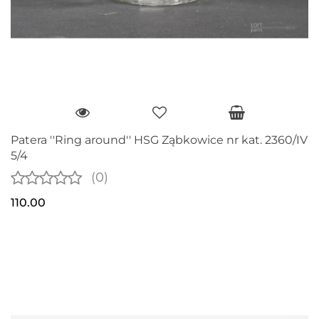
Patera ''Ring around'' HSG Ząbkowice nr kat. 2360/IV
5/4
(0)
110.00