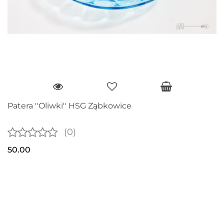
Patera ''Oliwki'' HSG Ząbkowice
(0)
50.00