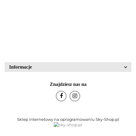
Walther Glas nr kat.
mikroskopowa LM15
43836
PZO Warszawa
80.00
340.00
Block Crystal
Bohemia Glas
Informacje
Znajdziesz nas na
Bohemia Porcelán
Sklep internetowy na oprogramowaniu Sky-Shop.pl