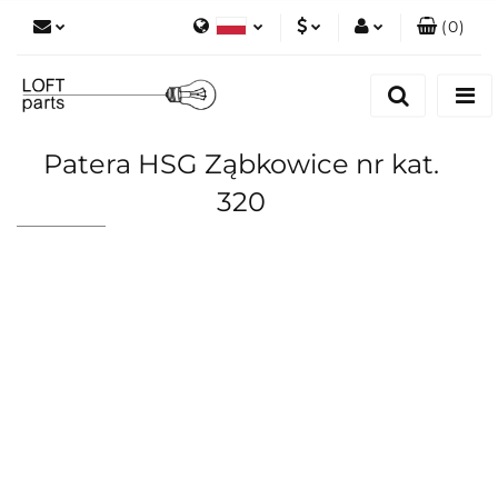
(
0
)
Polski
PLN
Zaloguj się
English
Zarejestruj się
EUR
Dodaj zgłoszenie
Patera HSG Ząbkowice nr kat.
Zgody cookies
320