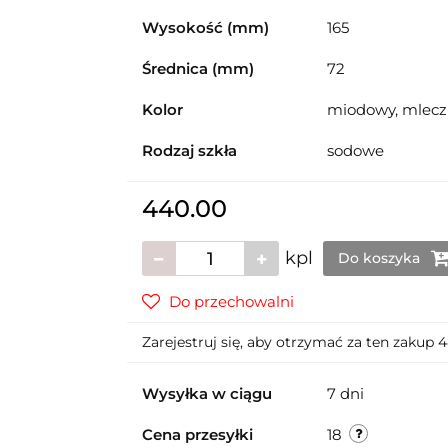
Wysokość (mm)
165
Średnica (mm)
72
Kolor
miodowy, mlecz
Rodzaj szkła
sodowe
440.00
kpl
Do koszyka
Do przechowalni
Zarejestruj się, aby otrzymać za ten zakup
Wysyłka w ciągu
7 dni
Cena przesyłki
18