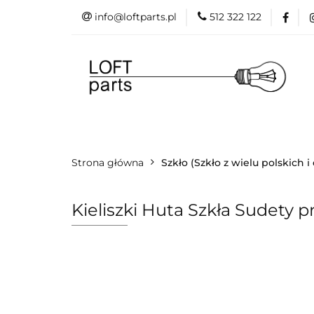
info@loftparts.pl
512 322 122
Kategorie
P
Katalogi
Blog
Kategorie
Producenci
Projekt
Strona główna
Promo
Szkło (Szkło z wielu polskich 
Kieliszki Huta Szkła Sudety 