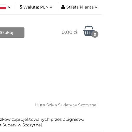
Waluta:
PLN
Strefa klienta
Nowości
ki
PLN
Zaloguj się
sh
EUR
Zarejestruj się
0,00 zł
0
Dodaj zgłoszenie
Zgody cookies
Blog
Kontakt
O mnie
Huta Szkła Sudety w Szczytnej
szków zaprojektowanych przez Zbigniewa
Sudety w Szczytnej.