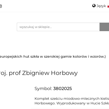
Język
roducenci
Projektanci
Szkło
Ceramika
Pols
Kontakt
O mnie
Promo
Engli
anci
Szkło
Ceramika
Nowości
Katalogi
i europejskich hut szkła w szerokiej gamie kolorów i wzorów.)
proj. prof Zbigniew Horbowy
Symbol:
3802025
Komplet sześciu miodowo-mlecznych kieli
Horbowego. Wyprodukowany w Hucie Szkła 