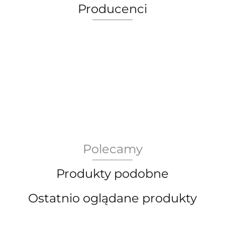
Producenci
AEG Union Wien
Polecamy
Bergdala Glasbruk
Produkty podobne
Ostatnio oglądane produkty