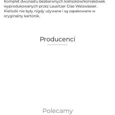
Komplet dwunastu bezbarwnych kieliszków/koniakówek
wyprodukowanych przez Lausitzer Glas Weiswasser.
Kieliszki nie były nigdy używane i są zapakowane w
oryginalny kartonik.
Producenci
AEG Union Wien
Polecamy
Bergdala Glasbruk