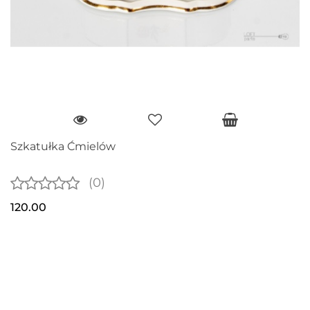
Szkatułka Ćmielów
(0)
120.00