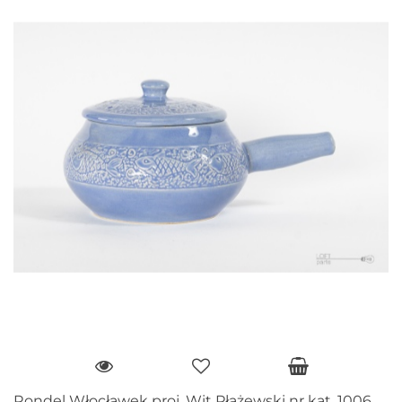
Rondel Włocławek proj. Wit Płażewski nr kat. 1006