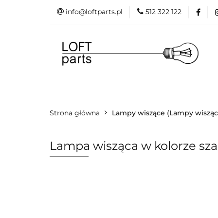
info@loftparts.pl
512 322 122
Kategorie
P
Katalogi
Blog
Kategorie
Producenci
Projekt
Strona główna
Promo
Lampy wiszące (Lampy wiszące 
Lampa wisząca w kolorze sz