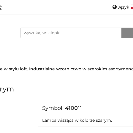
Język
roducenci
Projektanci
Szkło
Ceramika
Pols
Kontakt
O mnie
Promo
Engli
anci
Szkło
Ceramika
Nowości
Katalogi
w stylu loft. Industrialne wzornictwo w szerokim asortymenc
arym
Symbol:
410011
Lampa wisząca w kolorze szarym,