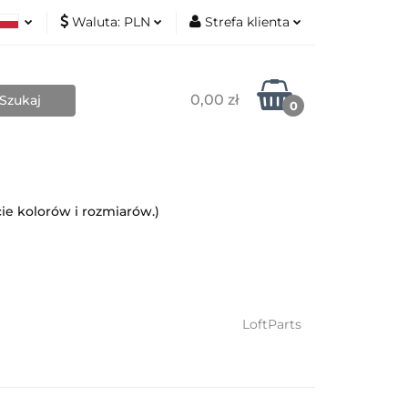
Waluta:
PLN
Strefa klienta
Nowości
ki
PLN
Zaloguj się
sh
EUR
Zarejestruj się
0,00 zł
0
Dodaj zgłoszenie
Zgody cookies
Blog
Kontakt
O mnie
ie kolorów i rozmiarów.)
LoftParts