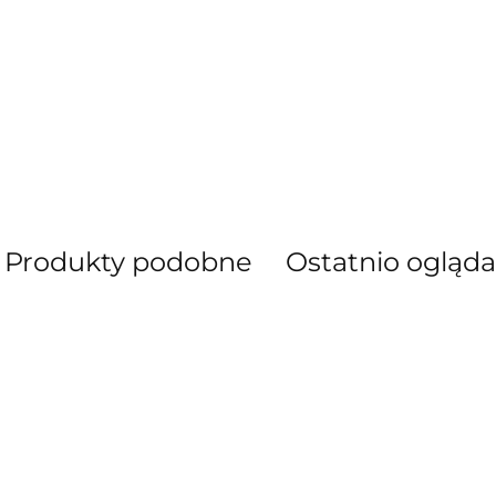
AEG Union Wien
Produkty podobne
Ostatnio ogląd
Bergdala Glasbruk
Bernsdorf Glashute