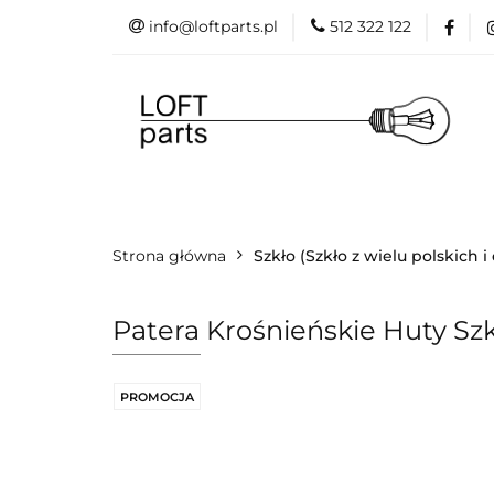
info@loftparts.pl
512 322 122
Kategorie
P
Katalogi
Blog
Kategorie
Producenci
Projekt
Strona główna
Promo
Szkło (Szkło z wielu polskich 
Patera Krośnieńskie Huty Szk
PROMOCJA