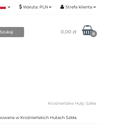
Waluta:
PLN
Strefa klienta
Nowości
ki
PLN
Zaloguj się
sh
EUR
Zarejestruj się
0,00 zł
0
Dodaj zgłoszenie
Zgody cookies
Blog
Kontakt
O mnie
Krośnieńskie Huty Szkła
owana w Krośnieńskich Hutach Szkła.