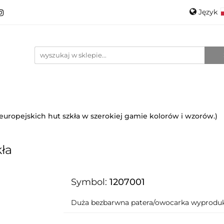
Język
roducenci
Projektanci
Szkło
Ceramika
Pols
Kontakt
O mnie
Promo
Engli
anci
Szkło
Ceramika
Nowości
Katalogi
i europejskich hut szkła w szerokiej gamie kolorów i wzorów.)
ła
Symbol:
1207001
Duża bezbarwna patera/owocarka wyproduk