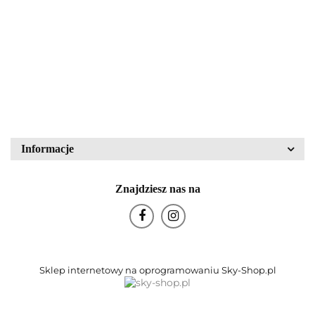
mikroskopowa LM15
43836
PZO Warszawa
80.00
340.00
Block Crystal
Bohemia Glas
Informacje
Znajdziesz nas na
Bohemia Porcelán
Sklep internetowy na oprogramowaniu Sky-Shop.pl