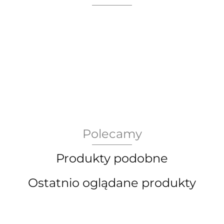
AEG Union Wien
Polecamy
Bergdala Glasbruk
Produkty podobne
Ostatnio oglądane produkty
Bernsdorf Glashute