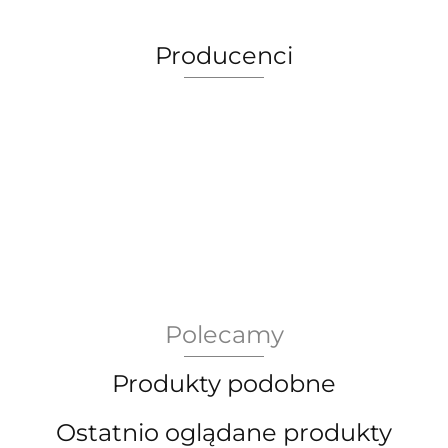
Producenci
AEG Union Wien
Polecamy
Bergdala Glasbruk
Produkty podobne
Ostatnio oglądane produkty