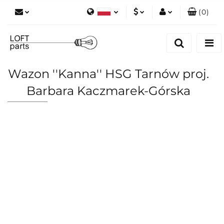
(
0
)
Polski
PLN
Zaloguj się
English
Zarejestruj się
EUR
Dodaj zgłoszenie
Wazon ''Kanna'' HSG Tarnów proj.
Zgody cookies
Barbara Kaczmarek-Górska