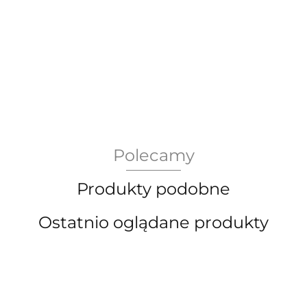
AEG Union Wien
Polecamy
Bergdala Glasbruk
Produkty podobne
Ostatnio oglądane produkty
Bernsdorf Glashute