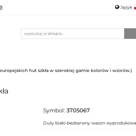
Język
roducenci
Projektanci
Szkło
Ceramika
Pols
Kontakt
O mnie
Promo
Engli
anci
Szkło
Ceramika
Nowości
Katalogi
i europejskich hut szkła w szerokiej gamie kolorów i wzorów.)
kła
Symbol:
3705067
Duży biało-bezbarwny wazon wyprodukowan