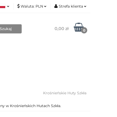
Waluta:
PLN
Strefa klienta
Nowości
ki
PLN
Zaloguj się
sh
EUR
Zarejestruj się
0,00 zł
0
Dodaj zgłoszenie
Zgody cookies
Blog
Kontakt
O mnie
Krośnieńskie Huty Szkła
y w Krośnieńskich Hutach Szkła.