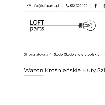
info@loftparts.pl
512 322 122
Kategorie
P
Katalogi
Blog
Kategorie
Producenci
Projekt
Strona główna
Promo
Szkło (Szkło z wielu polskich 
Wazon Krośnieńskie Huty Sz