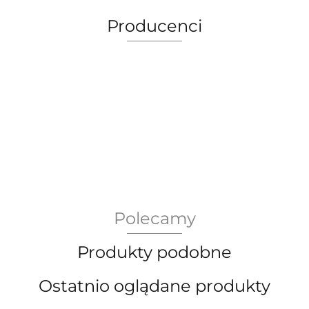
Producenci
AEG Union Wien
Polecamy
Bergdala Glasbruk
Produkty podobne
Ostatnio oglądane produkty