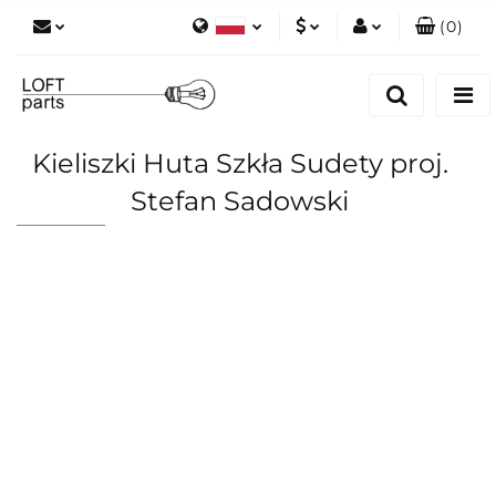
(
0
)
Polski
PLN
Zaloguj się
English
Zarejestruj się
EUR
Dodaj zgłoszenie
Kieliszki Huta Szkła Sudety proj.
Zgody cookies
Stefan Sadowski