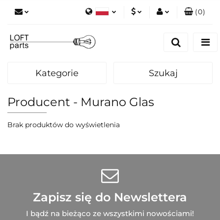
(
0
)
Polski
PLN
Zaloguj się
English
Zarejestruj się
EUR
Dodaj zgłoszenie
Kategorie
Szukaj
Zgody cookies
Producent - Murano Glas
Brak produktów do wyświetlenia
Zapisz się do Newslettera
I bądź na bieżąco ze wszystkimi nowościami!