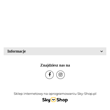
43836
PZO Warszawa
80.00
340.00
Block Crystal
Bohemia Glas
Informacje
Znajdziesz nas na
Bohemia Porcelán
Sklep internetowy na oprogramowaniu Sky-Shop.pl