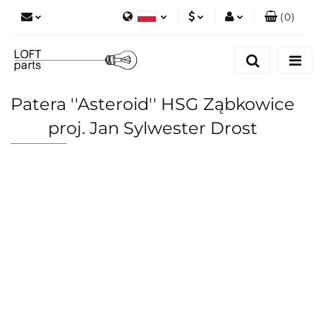
(
0
)
Polski
PLN
Zaloguj się
English
Zarejestruj się
EUR
Dodaj zgłoszenie
Patera ''Asteroid'' HSG Ząbkowice
Zgody cookies
proj. Jan Sylwester Drost