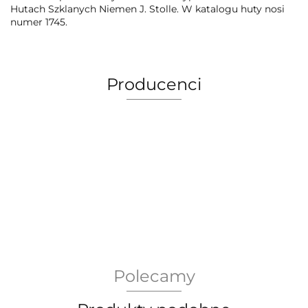
Hutach Szklanych Niemen J. Stolle. W katalogu huty nosi
numer 1745.
Producenci
AEG Union Wien
Polecamy
Bergdala Glasbruk