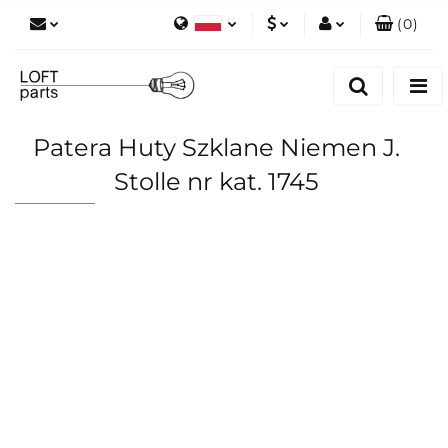
(
0
)
Polski
PLN
Zaloguj się
English
Zarejestruj się
EUR
Dodaj zgłoszenie
Patera Huty Szklane Niemen J.
Zgody cookies
Stolle nr kat. 1745