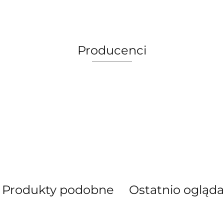
Producenci
AEG Union Wien
Produkty podobne
Ostatnio ogląd
Bergdala Glasbruk