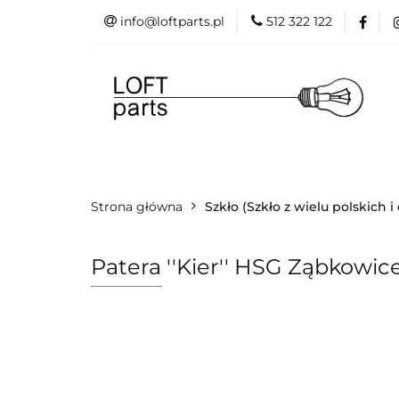
info@loftparts.pl
512 322 122
Kategorie
P
Katalogi
Blog
Kategorie
Producenci
Projekt
Strona główna
Promo
Szkło (Szkło z wielu polskich 
Patera ''Kier'' HSG Ząbkowice