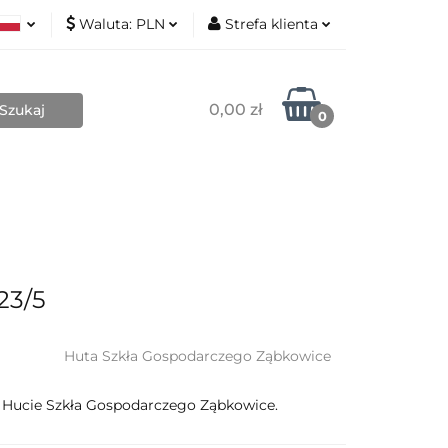
Waluta:
PLN
Strefa klienta
Nowości
ki
PLN
Zaloguj się
sh
EUR
Zarejestruj się
0,00 zł
0
Dodaj zgłoszenie
Zgody cookies
Blog
Kontakt
O mnie
23/5
Huta Szkła Gospodarczego Ząbkowice
 Hucie Szkła Gospodarczego Ząbkowice.