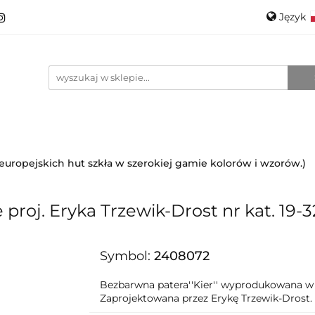
Język
roducenci
Projektanci
Szkło
Ceramika
Pols
Kontakt
O mnie
Promo
Engli
anci
Szkło
Ceramika
Nowości
Katalogi
i europejskich hut szkła w szerokiej gamie kolorów i wzorów.)
 proj. Eryka Trzewik-Drost nr kat. 19-3
Symbol:
2408072
Bezbarwna patera''Kier'' wyprodukowana w
Zaprojektowana przez Erykę Trzewik-Drost.