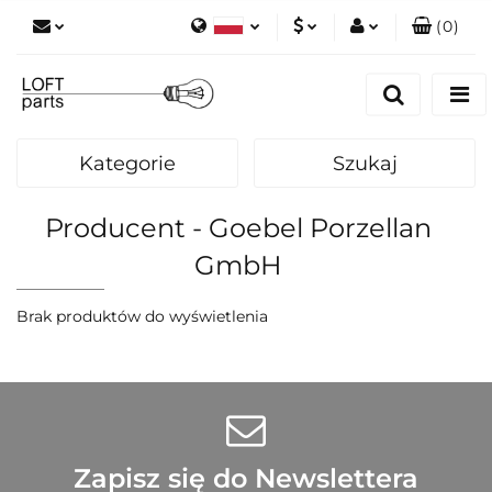
(
0
)
Polski
PLN
Zaloguj się
English
Zarejestruj się
EUR
Dodaj zgłoszenie
Kategorie
Szukaj
Zgody cookies
Producent - Goebel Porzellan
GmbH
Brak produktów do wyświetlenia
Zapisz się do Newslettera