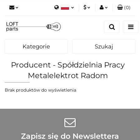
(
0
)
Polski
PLN
Zaloguj się
English
Zarejestruj się
EUR
Dodaj zgłoszenie
Kategorie
Szukaj
Zgody cookies
Producent - Spółdzielnia Pracy
Metalelektrot Radom
Brak produktów do wyświetlenia
Zapisz się do Newslettera