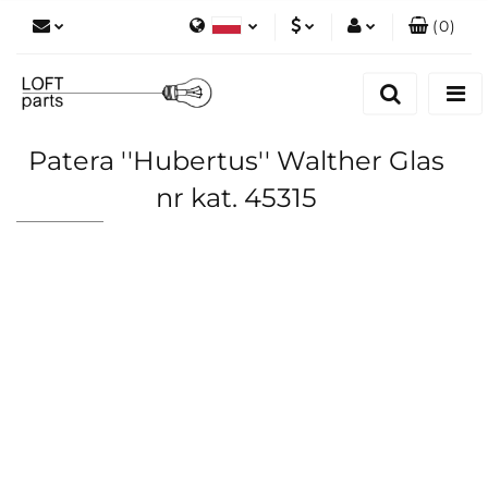
(
0
)
Polski
PLN
Zaloguj się
English
Zarejestruj się
EUR
Dodaj zgłoszenie
Patera ''Hubertus'' Walther Glas
Zgody cookies
nr kat. 45315