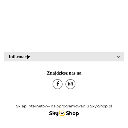
43836
PZO Warszawa
80.00
340.00
Block Crystal
Bohemia Glas
Informacje
Znajdziesz nas na
Bohemia Porcelán
Sklep internetowy na oprogramowaniu Sky-Shop.pl