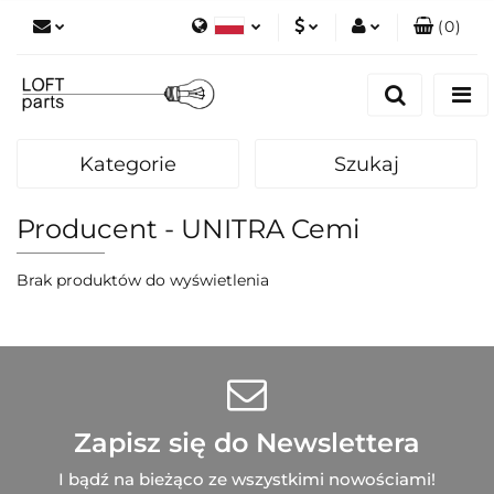
(
0
)
Polski
PLN
Zaloguj się
English
Zarejestruj się
EUR
Dodaj zgłoszenie
Kategorie
Szukaj
Zgody cookies
Producent - UNITRA Cemi
Brak produktów do wyświetlenia
Zapisz się do Newslettera
I bądź na bieżąco ze wszystkimi nowościami!