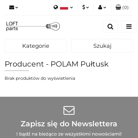
(
0
)
Polski
PLN
Zaloguj się
English
Zarejestruj się
EUR
Dodaj zgłoszenie
Kategorie
Szukaj
Zgody cookies
Producent - POLAM Pułtusk
Brak produktów do wyświetlenia
Zapisz się do Newslettera
I bądź na bieżąco ze wszystkimi nowościami!