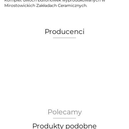
Komplet dwóch bulionówek wyprodukowanych w
Mirostowickich Zakładach Ceramicznych.
Producenci
AEG Union Wien
Polecamy
Bergdala Glasbruk
Produkty podobne